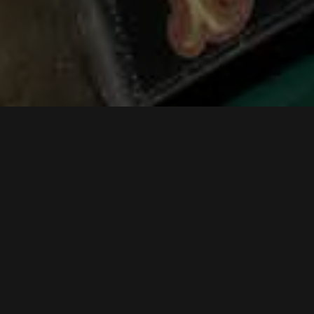
APPELATION "PINTE"
La pinte est une mesure qui varie selon les régions (0,931
l à Paris) et qui a disparu progressivement avec
l'avènement du système métrique (1795).